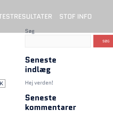
TESTRESULTATER
STOF INFO
Søg
SØG
Seneste
indlæg
Hej verden!
NK
Seneste
kommentarer