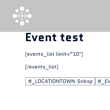
Skip
to
content
Event test
[events_list limit=”10″]
[/events_list]
#_LOCATIONTOWN &nbsp
#_E